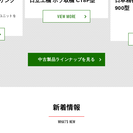
8F型
日本精密 組子挽割り機 MR-
丸仲鐵
900型
スタム
加工寸法 最
165mm
...
VIEW MORE
中古製品ラインナップを見る
新着情報
WHAT'S NEW