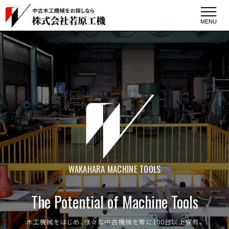
MENU
WAKAHARA MACHINE TOOLS
T
h
e
P
o
t
e
n
t
i
a
l
o
f
M
a
c
h
i
n
e
T
o
o
l
s
木
工
機
械
を
は
じ
め
、
様
々
な
中
古
機
械
を
常
に
1
0
0
台
以
上
保
有
。