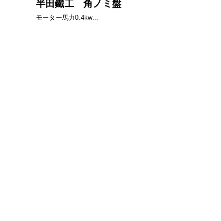
半田鐵工 角ノミ盤
モーター馬力0.4kw...