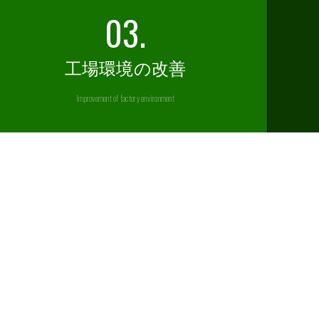
03.
工場環境の改善
Improvement
of factory environment