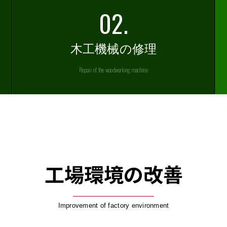
02.
木工機械の修理
Repair
of the woodworking machine
工場環境の改善
Improvement of factory environment